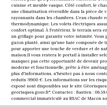
cuisine et meuble vasque. Côté confort, le cha
une climatisation réversible dans la pièce de 
rayonnants dans les chambres. L'eau chaude es
thermodynamique. Les volets électriques assur
confort optimal. À l'extérieur, le terrain sera 
un grillage pour garantir votre intimité. Vous p
gazon planté, ainsi qu'une haie composée de tr
pour apporter une touche de verdure et de na
maison.Il vous restera le portail à installer sel
manquez pas cette opportunité de devenir pro
moderne et fonctionnelle, prête à être aménag
plus d'informations, n'hésitez pas à nous conta
reduits :9900 €. Les informations sur Ies risqu
exposé sont disponibles sur le site Géorisque
georisques.gouv.fr". Contactez : Bastien : 06.59.
commercial immatriculé au RSAC de Macon sous