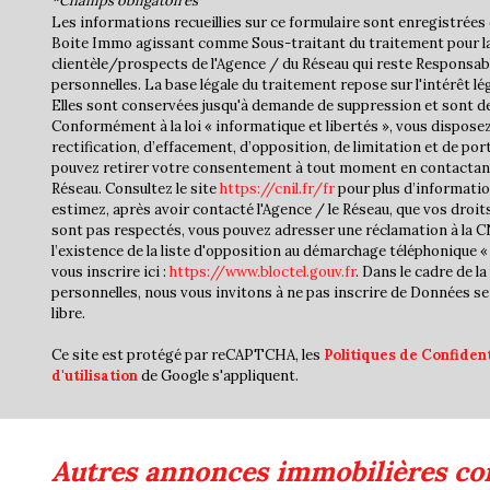
*Champs obligatoires
Les informations recueillies sur ce formulaire sont enregistrées 
Boite Immo agissant comme Sous-traitant du traitement pour la
clientèle/prospects de l'Agence / du Réseau qui reste Responsa
personnelles. La base légale du traitement repose sur l'intérêt lé
Elles sont conservées jusqu'à demande de suppression et sont de
Conformément à la loi « informatique et libertés », vous disposez
rectification, d’effacement, d’opposition, de limitation et de por
pouvez retirer votre consentement à tout moment en contactan
Réseau. Consultez le site
https://cnil.fr/fr
pour plus d’informatio
estimez, après avoir contacté l'Agence / le Réseau, que vos droit
sont pas respectés, vous pouvez adresser une réclamation à la 
l’existence de la liste d'opposition au démarchage téléphonique « 
vous inscrire ici :
https://www.bloctel.gouv.fr
. Dans le cadre de 
personnelles, nous vous invitons à ne pas inscrire de Données se
libre.
Ce site est protégé par reCAPTCHA, les
Politiques de Confident
d'utilisation
de Google s'appliquent.
autres annonces immobilières co