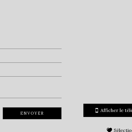
Collège
Bibliothèque
statistiques
Nombre d'habitants
Propriétaires (vs. locatair
Taxe habitation
Taxe foncière
Habitants de moins de 25 
Habitants de 25 à 55 ans
Afficher le té
ENVOYER
Habitants de plus de 55 an
Nombre d'enfants par fam
Sélecti