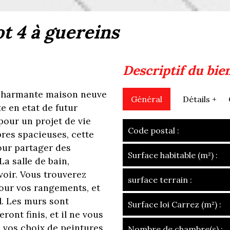
ot 4 à guereins
descriptif du bie
charmante maison neuve
Général
Détails +
te en etat de futur
our un projet de vie
Code postal :
res spacieuses, cette
pour partager des
Surface habitable (m²) :
a salle de bain,
voir. Vous trouverez
surface terrain :
our vos rangements, et
l. Les murs sont
Surface loi Carrez (m²) :
ont finis, et il ne vous
c vos choix de peintures,
Nombre de chambre(s) :