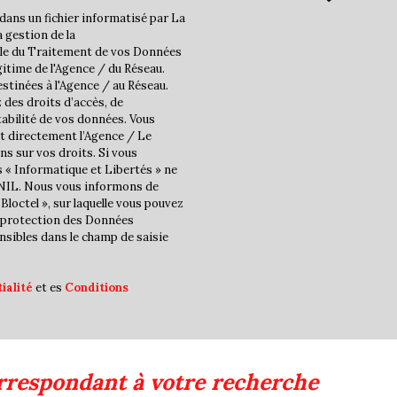
Familles sans enfant
dans un fichier informatisé par La
 gestion de la
Familles avec 1 ou 2 enfan
ble du Traitement de vos Données
Maisons
gitime de l'Agence / du Réseau.
stinées à l'Agence / au Réseau.
Appartements
 des droits d’accès, de
tabilité de vos données. Vous
Familles avec 3 enfants
t directement l’Agence / Le
ns sur vos droits. Si vous
s « Informatique et Libertés » ne
CNIL. Nous vous informons de
Bloctel », sur laquelle vous pouvez
la protection des Données
nsibles dans le champ de saisie
ialité
et es
Conditions
rrespondant à votre recherche