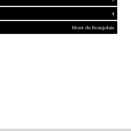
4
Mont du Beaujolais
ins (01090)