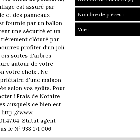
uffage est assuré par
vie et des panneaux
Nombre de pièces :
t fournie par un ballon
Vue :
ent une sécurité et un
entièrement clôturé par
la ville de guére
ourrez profiter d'un joli
ois sortes d'arbres
+
ture autour de votre
−
on votre choix . Ne
priétaire d'une maison
ée selon vos goûts. Pour
cter ! Frais de Notaire
es auxquels ce bien est
s http://www.
01.47.64. Statut agent
 le N° 938 171 006