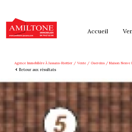
accueil
ve
mai
app
Agence Immobilière À Jassans-Riottier
Vente
Guereins
Maison Neuve D
Retour aux résultats
imm
Ter
aut
pro