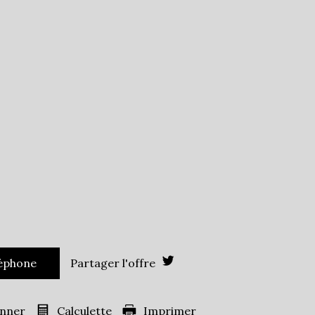
Leaflet
|
©
Jawg
Maps
|
© OpenStreetMap
École maternelle
École primaire
Bureau de poste
Mairie
1 388
es)
85,18 %
14,15 %
16 %
ans
33,12 %
40,62 %
léphone
Partager l'offre
s
26,26 %
ille
1,02
onner
Calculette
Imprimer