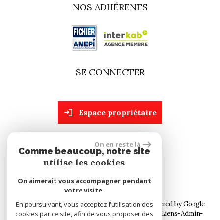
NOS ADHÉRENTS
SE CONNECTER
espace propriétaire
On en reste là
site réalisé par
Comme beaucoup, notre site
utilise les cookies
On aimerait vous accompagner pendant
votre visite.
© 2026 | Tous droits réservés | Traduction powered by Google
En poursuivant, vous acceptez l'utilisation des
cookies par ce site, afin de vous proposer des
Plan du site
Mentions légales
Nos honoraires
Liens
Admin