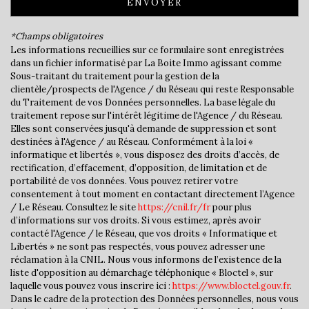
ENVOYER
statistiques
*Champs obligatoires
Les informations recueillies sur ce formulaire sont enregistrées
dans un fichier informatisé par La Boite Immo agissant comme
Nombre d'habitants
1 388
Sous-traitant du traitement pour la gestion de la
clientèle/prospects de l'Agence / du Réseau qui reste Responsable
Propriétaires (vs. locataires)
85,18 %
du Traitement de vos Données personnelles. La base légale du
Taxe habitation
14,15 %
traitement repose sur l'intérêt légitime de l'Agence / du Réseau.
Elles sont conservées jusqu'à demande de suppression et sont
Taxe foncière
16 %
destinées à l'Agence / au Réseau. Conformément à la loi «
informatique et libertés », vous disposez des droits d’accès, de
Habitants de moins de 25 ans
33,12 %
rectification, d’effacement, d’opposition, de limitation et de
Habitants de 25 à 55 ans
40,62 %
portabilité de vos données. Vous pouvez retirer votre
consentement à tout moment en contactant directement l’Agence
Habitants de plus de 55 ans
26,26 %
/ Le Réseau. Consultez le site
https://cnil.fr/fr
pour plus
d’informations sur vos droits. Si vous estimez, après avoir
Nombre d'enfants par famille
1,02
contacté l'Agence / le Réseau, que vos droits « Informatique et
Familles sans enfant
44,93 %
Libertés » ne sont pas respectés, vous pouvez adresser une
réclamation à la CNIL. Nous vous informons de l’existence de la
Familles avec 1 ou 2 enfants
46,14 %
liste d'opposition au démarchage téléphonique « Bloctel », sur
laquelle vous pouvez vous inscrire ici :
https://www.bloctel.gouv.fr
.
Maisons
95,77 %
Dans le cadre de la protection des Données personnelles, nous vous