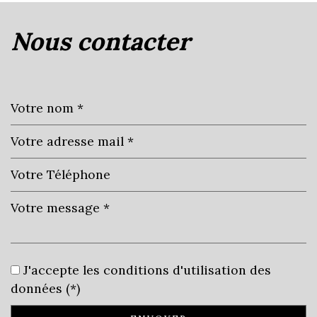
nous contacter
+
−
Leaflet
|
©
Jawg
Maps
|
© OpenStreetMap
École primaire
J'accepte les conditions d'utilisation des
Bureau de poste
données (*)
Mairie