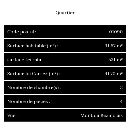
Quartier
Code postal :
01090
Surface habitable (m²) :
91,67 m²
surface terrain :
531 m²
Surface loi Carrez (m²) :
91,70 m²
Nombre de chambre(s) :
3
Nombre de pièces :
4
Vue :
Mont du Beaujolais
la ville de guéreins (01090)