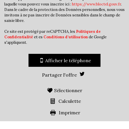
laquelle vous pouvez vous inscrire ici :
https://www.bloctel.gouv.fr
.
Maisons
95,77 %
Dans le cadre de la protection des Données personnelles, nous vous
Appartements
4,23 %
invitons à ne pas inscrire de Données sensibles dans le champ de
saisie libre.
Familles avec 3 enfants
6,04 %
Ce site est protégé par reCAPTCHA, les
Politiques de
Confidentialité
et es
Conditions d'utilisation
de Google
s'appliquent.
Afficher le téléphone
Partager l'offre
Sélectionner
Calculette
Imprimer