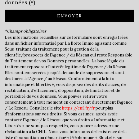
données (*)
Mairie
ENVOYER
statistiques
*Champs obligatoires
Les informations recueillies sur ce formulaire sont enregistrées
dans un fichier informatisé par La Boite Immo agissant comme
Nombre d'habitants
1 388
Sous-traitant du traitement pour la gestion de la
clientèle/prospects de l'Agence / du Réseau qui reste Responsable
Propriétaires (vs. locataires)
85,18 %
du Traitement de vos Données personnelles. La base légale du
Taxe habitation
14,15 %
traitement repose sur l'intérêt légitime de l'Agence / du Réseau.
Elles sont conservées jusqu'à demande de suppression et sont
Taxe foncière
16 %
destinées à l'Agence / au Réseau. Conformément à la loi «
informatique et libertés », vous disposez des droits d’accès, de
Habitants de moins de 25 ans
33,12 %
rectification, d’effacement, d’opposition, de limitation et de
Habitants de 25 à 55 ans
40,62 %
portabilité de vos données. Vous pouvez retirer votre
consentement à tout moment en contactant directement l’Agence
Habitants de plus de 55 ans
26,26 %
/ Le Réseau. Consultez le site
https://cnil.fr/fr
pour plus
d’informations sur vos droits. Si vous estimez, après avoir
Nombre d'enfants par famille
1,02
contacté l'Agence / le Réseau, que vos droits « Informatique et
Familles sans enfant
44,93 %
Libertés » ne sont pas respectés, vous pouvez adresser une
réclamation à la CNIL. Nous vous informons de l’existence de la
Familles avec 1 ou 2 enfants
46,14 %
liste d'opposition au démarchage téléphonique « Bloctel », sur