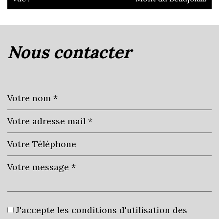
la ville de guéreins (01090)
nous contacter
+
−
Leaflet
|
©
Jawg
Maps
|
© OpenStreetMap
École primaire
J'accepte les conditions d'utilisation des
Bureau de poste