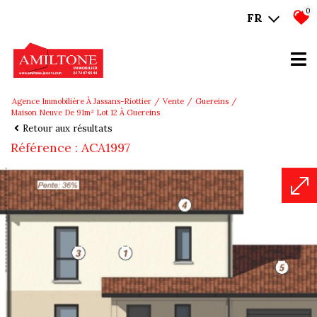
0
FR
Agence Immobilière À Jassans-Riottier
Vente
Guereins
Maison Neuve De 91m² Lot 12 À Guereins
Retour aux résultats
Référence : ACA1997