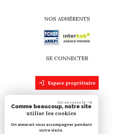
NOS ADHÉRENTS
SE CONNECTER
espace propriétaire
On en reste là
site réalisé par
Comme beaucoup, notre site
utilise les cookies
On aimerait vous accompagner pendant
votre visite.