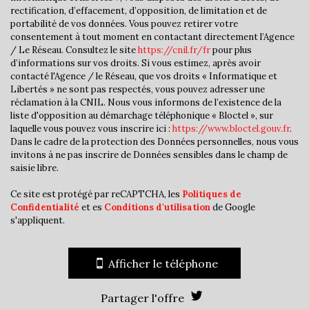
Nombre d'enfants par famille
0,97
rectification, d’effacement, d’opposition, de limitation et de
portabilité de vos données. Vous pouvez retirer votre
Familles sans enfant
45,97 %
consentement à tout moment en contactant directement l’Agence
/ Le Réseau. Consultez le site
https://cnil.fr/fr
pour plus
Familles avec 1 ou 2 enfants
45,97 %
d’informations sur vos droits. Si vous estimez, après avoir
contacté l'Agence / le Réseau, que vos droits « Informatique et
Maisons
90,86 %
Libertés » ne sont pas respectés, vous pouvez adresser une
Appartements
9,14 %
réclamation à la CNIL. Nous vous informons de l’existence de la
liste d'opposition au démarchage téléphonique « Bloctel », sur
Familles avec 3 enfants
7,09 %
laquelle vous pouvez vous inscrire ici :
https://www.bloctel.gouv.fr
.
Dans le cadre de la protection des Données personnelles, nous vous
invitons à ne pas inscrire de Données sensibles dans le champ de
saisie libre.
Ce site est protégé par reCAPTCHA, les
Politiques de
Confidentialité
et es
Conditions d'utilisation
de Google
s'appliquent.
Afficher le téléphone
Partager l'offre