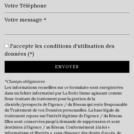
Leaflet
|
©
Jawg
Maps
|
© OpenStreetMap
Mairie
J'accepte les conditions d'utilisation des
données (*)
statistiques
ENVOYER
Nombre d'habitants
1 347
Propriétaires (vs. locataires)
77,58 %
*Champs obligatoires
Les informations recueillies sur ce formulaire sont enregistrées
Taxe habitation
9,44 %
dans un fichier informatisé par La Boite Immo agissant comme
Sous-traitant du traitement pour la gestion de la
Taxe foncière
12,89 %
clientèle/prospects de l'Agence / du Réseau qui reste Responsable
Habitants de moins de 25 ans
29,94 %
du Traitement de vos Données personnelles. La base légale du
traitement repose sur l'intérêt légitime de l'Agence / du Réseau.
Habitants de 25 à 55 ans
42,05 %
Elles sont conservées jusqu'à demande de suppression et sont
destinées à l'Agence / au Réseau. Conformément à la loi «
Habitants de plus de 55 ans
28,01 %
informatique et libertés », vous disposez des droits d’accès, de