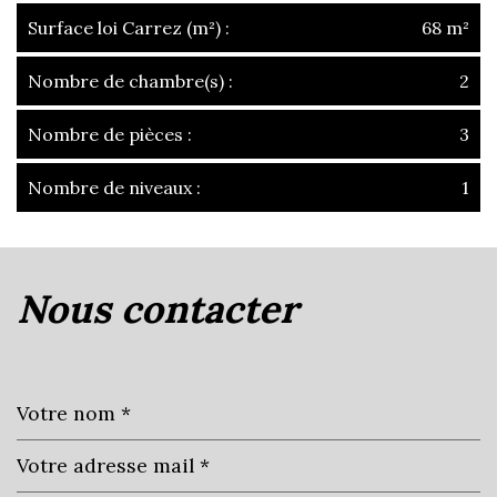
Surface loi Carrez (m²) :
68 m²
Nombre de chambre(s) :
2
Nombre de pièces :
3
Nombre de niveaux :
1
la ville de denicé (69640)
nous contacter
+
−