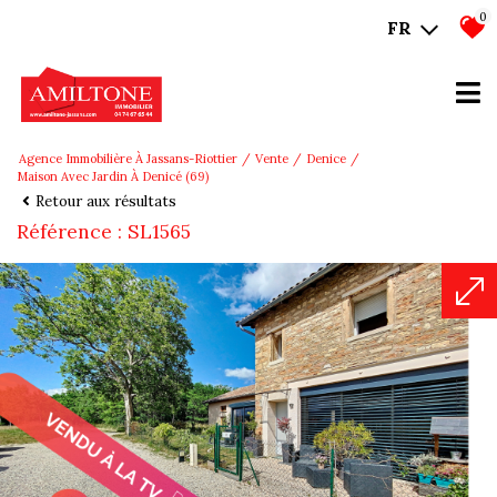
0
FR
Agence Immobilière À Jassans-Riottier
Vente
Denice
Maison Avec Jardin À Denicé (69)
Retour aux résultats
Référence : SL1565