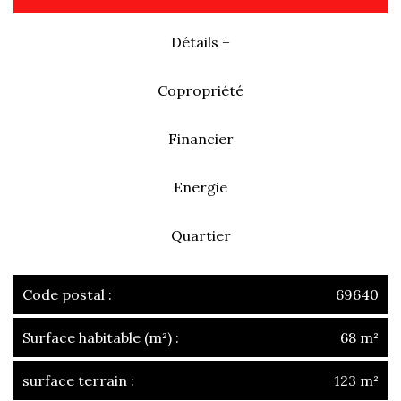
Détails +
Copropriété
Financier
Energie
Quartier
Code postal :
69640
Surface habitable (m²) :
68 m²
surface terrain :
123 m²