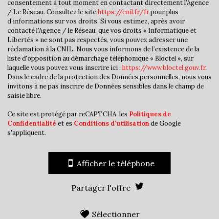
consentement à tout moment en contactant directement l’Agence
Habitants de 25 à 55 ans
41,68 %
/ Le Réseau. Consultez le site
https://cnil.fr/fr
pour plus
d’informations sur vos droits. Si vous estimez, après avoir
Habitants de plus de 55 ans
25,21 %
contacté l'Agence / le Réseau, que vos droits « Informatique et
Libertés » ne sont pas respectés, vous pouvez adresser une
Nombre d'enfants par famille
1,07
réclamation à la CNIL. Nous vous informons de l’existence de la
Familles sans enfant
43,40 %
liste d'opposition au démarchage téléphonique « Bloctel », sur
laquelle vous pouvez vous inscrire ici :
https://www.bloctel.gouv.fr
.
Familles avec 1 ou 2 enfants
0,94 %
Dans le cadre de la protection des Données personnelles, nous vous
invitons à ne pas inscrire de Données sensibles dans le champ de
Maisons
14,25 %
saisie libre.
Appartements
85,75 %
Ce site est protégé par reCAPTCHA, les
Politiques de
Familles avec 3 enfants
9,45 %
Confidentialité
et es
Conditions d'utilisation
de Google
s'appliquent.
Afficher le téléphone
Partager l'offre
Sélectionner