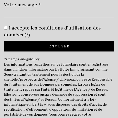
Leaflet
|
©
Jawg
Maps
|
© OpenStreetMap
J'accepte les conditions d'utilisation des
École primaire
données (*)
Bibliothèque
ENVOYER
Mairie
*Champs obligatoires
Les informations recueillies sur ce formulaire sont enregistrées
statistiques
dans un fichier informatisé par La Boite Immo agissant comme
Sous-traitant du traitement pour la gestion de la
clientèle/prospects de l'Agence / du Réseau qui reste Responsable
Nombre d'habitants
36 240
du Traitement de vos Données personnelles. La base légale du
traitement repose sur l'intérêt légitime de l'Agence / du Réseau.
Propriétaires (vs. locataires)
31,78 %
Elles sont conservées jusqu'à demande de suppression et sont
Taxe habitation
16,72 %
destinées à l'Agence / au Réseau. Conformément à la loi «
informatique et libertés », vous disposez des droits d’accès, de
Taxe foncière
19,03 %
rectification, d’effacement, d’opposition, de limitation et de
portabilité de vos données. Vous pouvez retirer votre
Habitants de moins de 25 ans
33,11 %