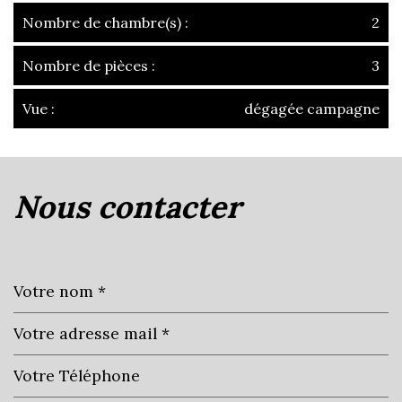
Nombre de chambre(s) :
2
Nombre de pièces :
3
Vue :
dégagée campagne
la ville de villefranche-sur-saône
(69400)
nous contacter
+
−