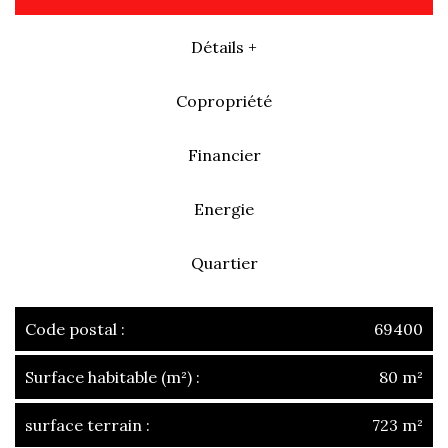
Détails +
Copropriété
Financier
Energie
Quartier
Code postal :
69400
Surface habitable (m²) :
80 m²
surface terrain :
723 m²