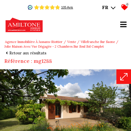
0
FR
Agence Immobilière À Jassans-Riottier
Vente
Villefranche Sur Saone
Jolie Maison Avec Vue Dégagée - 2 Chambres Sur Soul Sol Complet
Retour aux résultats
Référence : mg1288