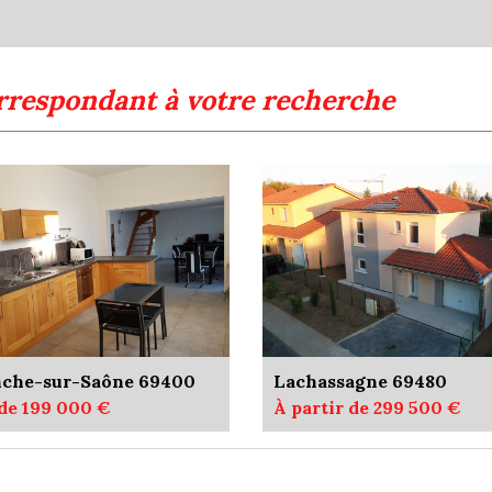
Appartements
Familles avec 3 enfants
rrespondant à votre recherche
anche-sur-Saône 69400
Lachassagne 69480
 de 199 000 €
À partir de 299 500 €