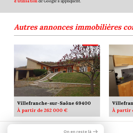
d'utilisation
de Google s'appliquent.
autres annonces immobilières co
Villefranche-sur-Saône 69400
Villefr
À partir de 262 000 €
À partir
On en reste là