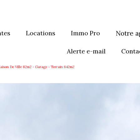
ntes
locations
Immo Pro
notre 
sons
maisons
qui som
alerte e-mail
conta
artements
appartements
notre éq
aison De Ville 82m2 - Garage - Terrain 642m2
eubles
immeubles
rain
Terrain
res
autres
grammes neufs