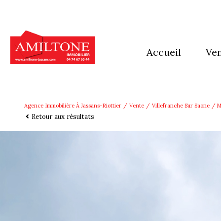
accueil
ve
mai
app
Agence Immobilière À Jassans-Riottier
Vente
Villefranche Sur Saone
M
Retour aux résultats
imm
Ter
aut
pro