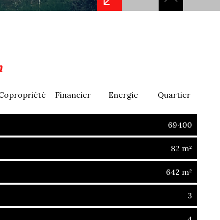
n
Copropriété
Financier
Energie
Quartier
69400
82 m²
642 m²
3
4