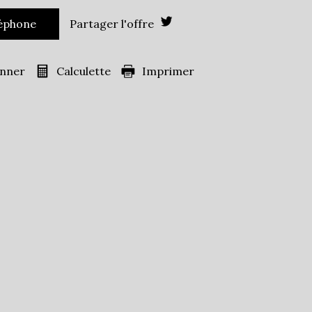
École primaire
Mairie
léphone
Partager l'offre
onner
Calculette
Imprimer
36 240
es)
31,78 %
16,72 %
19,03 %
ans
33,11 %
41,68 %
s
25,21 %
ille
1,07
43,40 %
ts
0,94 %
14,25 %