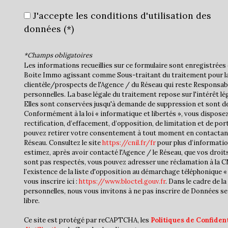
J'accepte les conditions d'utilisation des
données (*)
*Champs obligatoires
Les informations recueillies sur ce formulaire sont enregistrées 
Boite Immo agissant comme Sous-traitant du traitement pour la
clientèle/prospects de l'Agence / du Réseau qui reste Responsa
personnelles. La base légale du traitement repose sur l'intérêt lé
Elles sont conservées jusqu'à demande de suppression et sont de
Conformément à la loi « informatique et libertés », vous disposez
rectification, d’effacement, d’opposition, de limitation et de por
pouvez retirer votre consentement à tout moment en contactan
Réseau. Consultez le site
https://cnil.fr/fr
pour plus d’informatio
estimez, après avoir contacté l'Agence / le Réseau, que vos droit
sont pas respectés, vous pouvez adresser une réclamation à la 
l’existence de la liste d'opposition au démarchage téléphonique « 
vous inscrire ici :
https://www.bloctel.gouv.fr
. Dans le cadre de 
personnelles, nous vous invitons à ne pas inscrire de Données se
libre.
Ce site est protégé par reCAPTCHA, les
Politiques de Confident