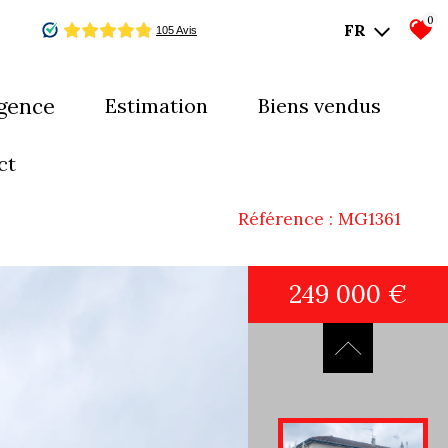
0
FR
agence
estimation
biens vendus
mes-nous ?
ct
uipe
Référence : MG1361
249 000 €