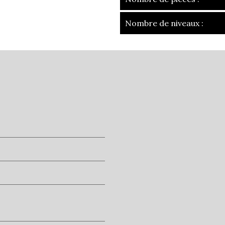
Nombre de niveaux :
la ville de ville
+
−