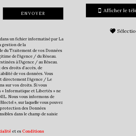
École maternelle
Afficher le té
ENVOYER
statistiques
Sélecti
Nombre d'habitants
dans un fichier informatisé par La
 gestion de la
Propriétaires (vs. locatair
ble du Traitement de vos Données
Taxe habitation
gitime de l'Agence / du Réseau.
stinées à l'Agence / au Réseau.
Taxe foncière
 des droits d’accès, de
tabilité de vos données. Vous
Habitants de moins de 25 
t directement l’Agence / Le
Habitants de 25 à 55 ans
ns sur vos droits. Si vous
s « Informatique et Libertés » ne
Habitants de plus de 55 an
CNIL. Nous vous informons de
Bloctel », sur laquelle vous pouvez
Nombre d'enfants par fam
la protection des Données
Familles sans enfant
nsibles dans le champ de saisie
Familles avec 1 ou 2 enfan
ialité
et es
Conditions
Maisons