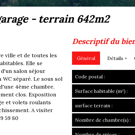
 garage - terrain 642m2
descriptif du bie
 ville et de toutes les
Général
Détails +
bitables. Elle se
d'un salon séjour
Code postal :
un WC séparé. Le sous sol
t d'une 4ème chambre.
Surface habitable (m²) :
ement clos. Exposition
ge et volets roulants
surface terrain :
chissement. A visiter
9 59 80
Nombre de chambre(s) :
Nombre de pièces :