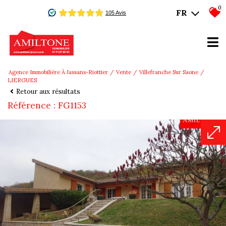
0
FR
Agence Immobilière À Jassans-Riottier
Vente
Villefranche Sur Saone
LIERGUES
Retour aux résultats
Référence : FG1153