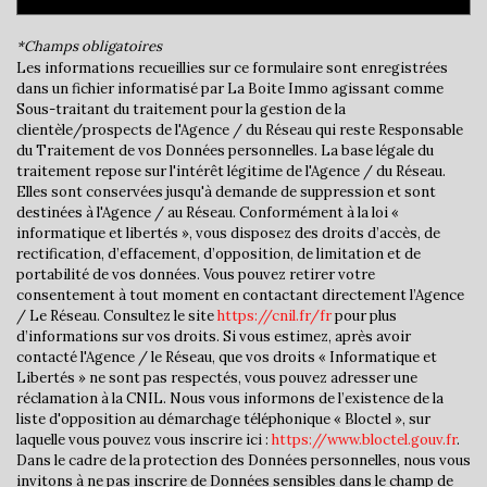
Bureau de poste
*Champs obligatoires
Mairie
Les informations recueillies sur ce formulaire sont enregistrées
dans un fichier informatisé par La Boite Immo agissant comme
Presse et Tabac
Sous-traitant du traitement pour la gestion de la
clientèle/prospects de l'Agence / du Réseau qui reste Responsable
du Traitement de vos Données personnelles. La base légale du
statistiques
traitement repose sur l'intérêt légitime de l'Agence / du Réseau.
Elles sont conservées jusqu'à demande de suppression et sont
destinées à l'Agence / au Réseau. Conformément à la loi «
Nombre d'habitants
36 240
informatique et libertés », vous disposez des droits d’accès, de
rectification, d’effacement, d’opposition, de limitation et de
Propriétaires (vs. locataires)
31,78 %
portabilité de vos données. Vous pouvez retirer votre
Taxe habitation
16,72 %
consentement à tout moment en contactant directement l’Agence
/ Le Réseau. Consultez le site
https://cnil.fr/fr
pour plus
Taxe foncière
19,03 %
d’informations sur vos droits. Si vous estimez, après avoir
contacté l'Agence / le Réseau, que vos droits « Informatique et
Habitants de moins de 25 ans
33,11 %
Libertés » ne sont pas respectés, vous pouvez adresser une
Habitants de 25 à 55 ans
41,68 %
réclamation à la CNIL. Nous vous informons de l’existence de la
liste d'opposition au démarchage téléphonique « Bloctel », sur
Habitants de plus de 55 ans
25,21 %
laquelle vous pouvez vous inscrire ici :
https://www.bloctel.gouv.fr
.
Dans le cadre de la protection des Données personnelles, nous vous
Nombre d'enfants par famille
1,07
invitons à ne pas inscrire de Données sensibles dans le champ de