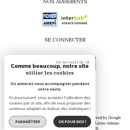
NOS ADHÉRENTS
SE CONNECTER
On en reste là
espace propriétaire
Comme beaucoup, notre site
utilise les cookies
On aimerait vous accompagner pendant
site réalisé par
votre visite.
En poursuivant, vous acceptez l'utilisation des
cookies par ce site, afin de vous proposer des
contenus adaptés et réaliser des statistiques !
© 2026 | Tous droits réservés | Traduction powered by Google
PARAMÉTRER
OK POUR MOI !
Plan du site
Mentions légales
Nos honoraires
Liens
Admin
Toutes nos annonces
Politique RGPD