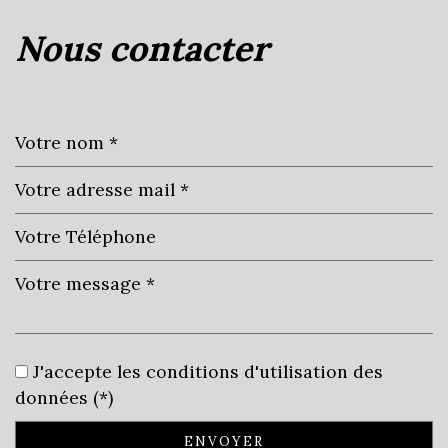
(69400)
nous contacter
+
−
Leaflet
|
©
Jawg
Maps
|
© OpenStreetMap
J'accepte les conditions d'utilisation des
École primaire
données (*)
Bibliothèque
ENVOYER