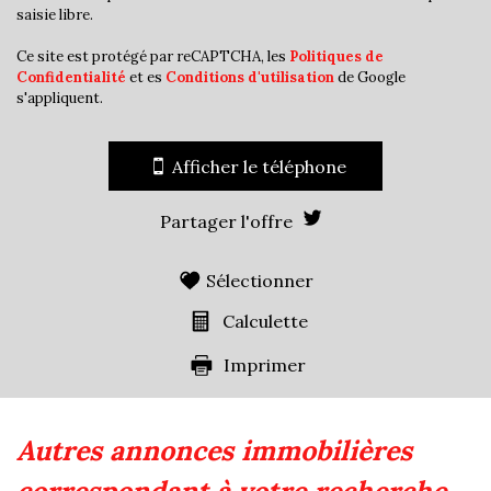
saisie libre.
Familles sans enfant
43,40 %
Familles avec 1 ou 2 enfants
0,94 %
Ce site est protégé par reCAPTCHA, les
Politiques de
Confidentialité
et es
Conditions d'utilisation
de Google
Maisons
14,25 %
s'appliquent.
Appartements
85,75 %
Familles avec 3 enfants
9,45 %
Afficher le téléphone
Partager l'offre
Sélectionner
Calculette
Imprimer
autres annonces immobilières