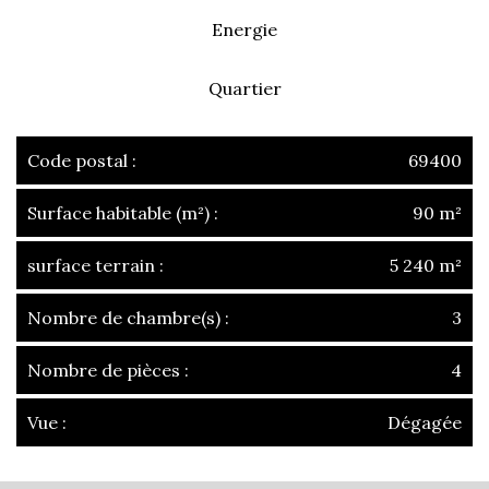
Energie
Quartier
Code postal :
69400
Surface habitable (m²) :
90 m²
surface terrain :
5 240 m²
Nombre de chambre(s) :
3
Nombre de pièces :
4
Vue :
Dégagée
la ville de villefranche-sur-saône