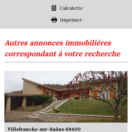
Familles avec 1 ou 2 enfants
0,94 %
Calculette
Maisons
14,25 %
Imprimer
Appartements
85,75 %
Familles avec 3 enfants
9,45 %
autres annonces immobilières
correspondant à votre recherche
Villefranche-sur-Saône 69400