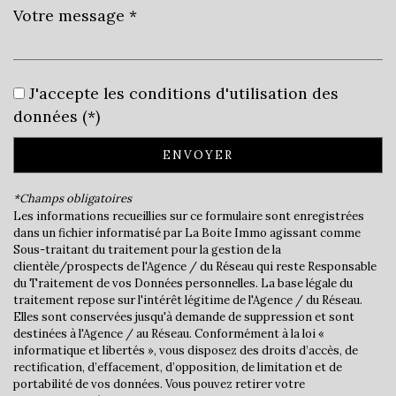
Leaflet
|
©
Jawg
Maps
|
© OpenStreetMap
J'accepte les conditions d'utilisation des
Bar
données (*)
Cinéma
ENVOYER
Collège
*Champs obligatoires
École maternelle
Les informations recueillies sur ce formulaire sont enregistrées
dans un fichier informatisé par La Boite Immo agissant comme
École primaire
Sous-traitant du traitement pour la gestion de la
clientèle/prospects de l'Agence / du Réseau qui reste Responsable
Lycée
du Traitement de vos Données personnelles. La base légale du
traitement repose sur l'intérêt légitime de l'Agence / du Réseau.
Elles sont conservées jusqu'à demande de suppression et sont
Bibliothèque
destinées à l'Agence / au Réseau. Conformément à la loi «
informatique et libertés », vous disposez des droits d’accès, de
Gare ferroviaire
rectification, d’effacement, d’opposition, de limitation et de
portabilité de vos données. Vous pouvez retirer votre
Bureau de poste