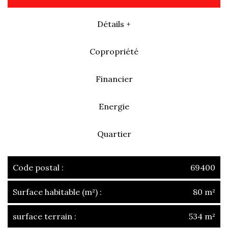
Détails +
Copropriété
Financier
Energie
Quartier
Code postal :
69400
Surface habitable (m²) :
80 m²
surface terrain :
534 m²