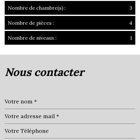
Nombre de chambre(s) :
3
Nombre de pièces :
4
Nombre de niveaux :
1
la ville de villefranche-sur-saône
(69400)
nous contacter
+
−