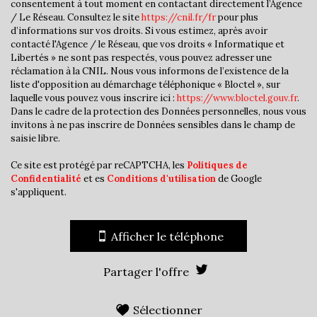
consentement à tout moment en contactant directement l’Agence
/ Le Réseau. Consultez le site
https://cnil.fr/fr
pour plus
Mairie
d’informations sur vos droits. Si vous estimez, après avoir
contacté l'Agence / le Réseau, que vos droits « Informatique et
Presse et Tabac
Libertés » ne sont pas respectés, vous pouvez adresser une
réclamation à la CNIL. Nous vous informons de l’existence de la
statistiques
liste d'opposition au démarchage téléphonique « Bloctel », sur
laquelle vous pouvez vous inscrire ici :
https://www.bloctel.gouv.fr
.
Dans le cadre de la protection des Données personnelles, nous vous
invitons à ne pas inscrire de Données sensibles dans le champ de
Nombre d'habitants
36 240
saisie libre.
Propriétaires (vs. locataires)
31,78 %
Ce site est protégé par reCAPTCHA, les
Politiques de
Taxe habitation
16,72 %
Confidentialité
et es
Conditions d'utilisation
de Google
s'appliquent.
Taxe foncière
19,03 %
Habitants de moins de 25 ans
33,11 %
Afficher le téléphone
Habitants de 25 à 55 ans
41,68 %
Habitants de plus de 55 ans
25,21 %
Partager l'offre
Nombre d'enfants par famille
1,07
Familles sans enfant
43,40 %
Sélectionner