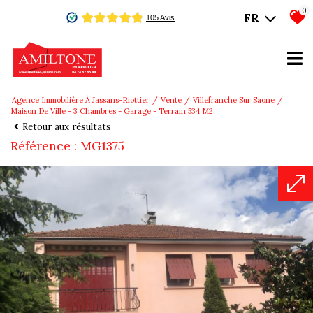
0
FR
Agence Immobilière À Jassans-Riottier
Vente
Villefranche Sur Saone
Maison De Ville - 3 Chambres - Garage - Terrain 534 M2
Retour aux résultats
Référence : MG1375